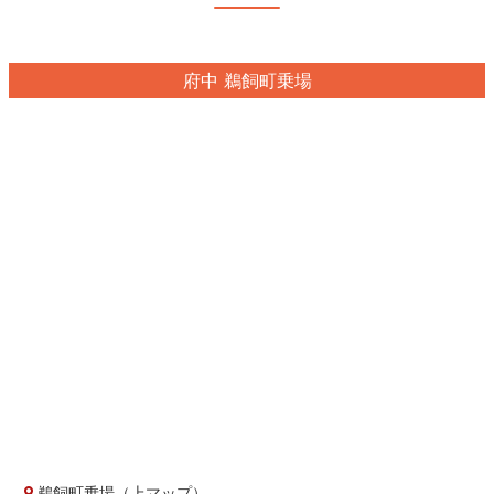
府中 鵜飼町乗場
鵜飼町乗場（上マップ）