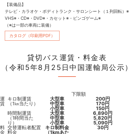
【装備品】
テレビ・カラオケ・ボディトランク・サロンシート（１列回転）※
VHS※・CD※・DVD※・カセット※・ビンゴゲーム※
（※は一部の車両に装備）
カタログ（印刷用PDF）
貸切バス運賃・料金表
（令和5年8月25日中国運輸局公示）
下限額
運
キロ制運賃
大型車
200円
賃
（1㎞当たり）
中型車
170円
小型車
150円
時間制運賃
大型車
6,890円
（1時間当た
中型車
5,820円
り）
小型車
5,090円
料
交替運転者配置
キロ制料金
30円
金
料金
（1kmあた