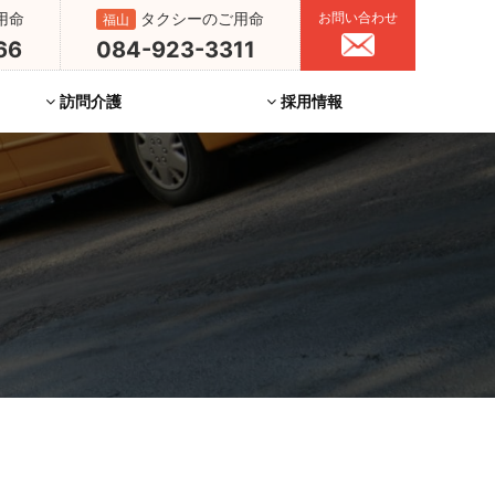
用命
タクシーのご用命
お問い合わせ
福山
66
084-923-3311
訪問介護
採用情報
シナヘルパーステーション
お客様の声
配車オペレーター
タクシー乗務員
バス乗務員
総務