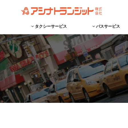
タクシーサービス
バスサービス
観光タクシーお問い合わせ
タクシーを呼ぶ
目的別サービス
タクシー料金
ケアタクシー
おもてなし
貸切バスお見積り
種類で選ぶ
目的で選ぶ
Q＆A