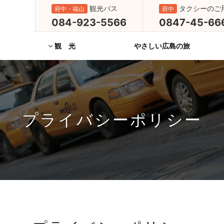
観光バス
タクシーのご
府中・福山
府中
084-923-5566
0847-45-66
観 光
やさしい広島の旅
やさしい広島の旅
タクシー観光
バス観光
ア
プライバシーポリシー